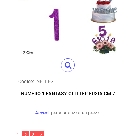
Codice:
NF-1-FG
NUMERO 1 FANTASY GLITTER FUXIA CM.7
Accedi
per visualizzare i prezzi
1
2
3
>