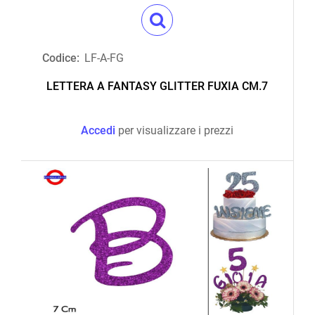
Codice:
LF-A-FG
LETTERA A FANTASY GLITTER FUXIA CM.7
Accedi
per visualizzare i prezzi