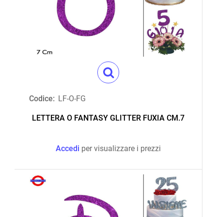
Codice:
LF-O-FG
LETTERA O FANTASY GLITTER FUXIA CM.7
Accedi
per visualizzare i prezzi