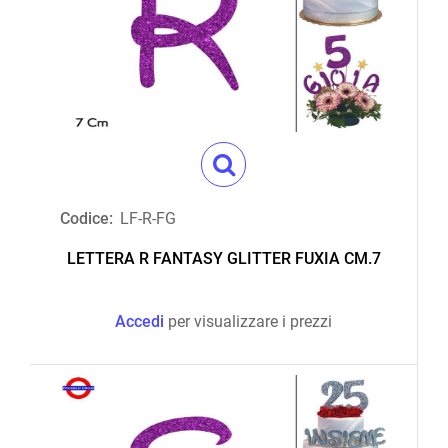
Codice:
LF-R-FG
LETTERA R FANTASY GLITTER FUXIA CM.7
Accedi
per visualizzare i prezzi