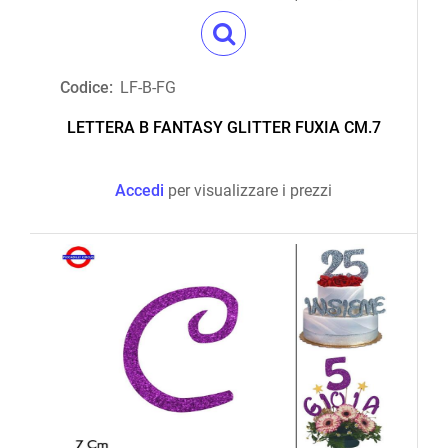
Codice:
LF-B-FG
LETTERA B FANTASY GLITTER FUXIA CM.7
Accedi
per visualizzare i prezzi