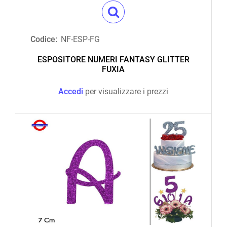
Codice:
NF-ESP-FG
ESPOSITORE NUMERI FANTASY GLITTER
FUXIA
Accedi
per visualizzare i prezzi