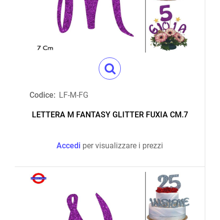
Codice:
LF-M-FG
LETTERA M FANTASY GLITTER FUXIA CM.7
Accedi
per visualizzare i prezzi