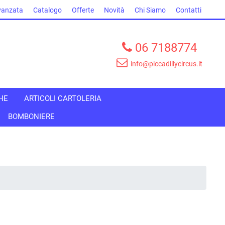
vanzata
Catalogo
Offerte
Novità
Chi Siamo
Contatti
06 7188774
info@piccadillycircus.it
HE
ARTICOLI CARTOLERIA
BOMBONIERE