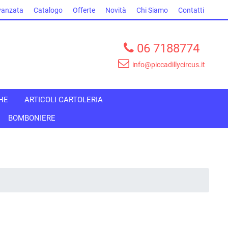
vanzata
Catalogo
Offerte
Novità
Chi Siamo
Contatti
06 7188774
info@piccadillycircus.it
HE
ARTICOLI CARTOLERIA
BOMBONIERE