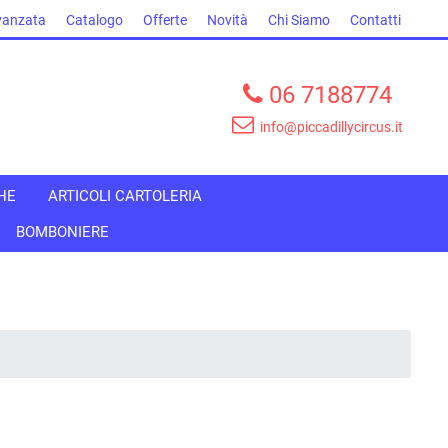
vanzata
Catalogo
Offerte
Novità
Chi Siamo
Contatti
06 7188774
info@piccadillycircus.it
HE
ARTICOLI CARTOLERIA
BOMBONIERE