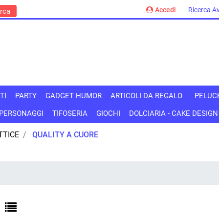
Accedi
Ricerca A
TI
PARTY
GADGET HUMOR
ARTICOLI DA REGALO
PELUC
PERSONAGGI
TIFOSERIA
GIOCHI
DOLCIARIA - CAKE DESIGN
TTICE
QUALITY A CUORE