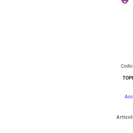
Codic
TOP
Acc
Articol