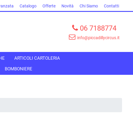
vanzata
Catalogo
Offerte
Novità
Chi Siamo
Contatti
06 7188774
info@piccadillycircus.it
HE
ARTICOLI CARTOLERIA
BOMBONIERE